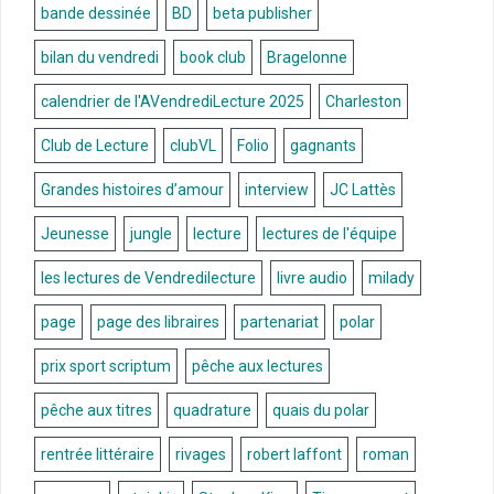
bande dessinée
BD
beta publisher
bilan du vendredi
book club
Bragelonne
calendrier de l'AVendrediLecture 2025
Charleston
Club de Lecture
clubVL
Folio
gagnants
Grandes histoires d’amour
interview
JC Lattès
Jeunesse
jungle
lecture
lectures de l'équipe
les lectures de Vendredilecture
livre audio
milady
page
page des libraires
partenariat
polar
prix sport scriptum
pêche aux lectures
pêche aux titres
quadrature
quais du polar
rentrée littéraire
rivages
robert laffont
roman