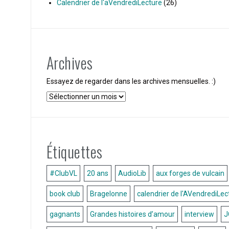
Calendrier de l'aVendrediLecture
(26)
Archives
Essayez de regarder dans les archives mensuelles. :)
Archives
Étiquettes
#ClubVL
20 ans
AudioLib
aux forges de vulcain
book club
Bragelonne
calendrier de l'AVendrediLe
gagnants
Grandes histoires d’amour
interview
J