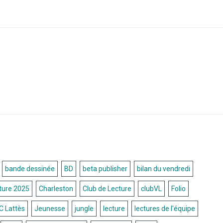
bande dessinée
BD
beta publisher
bilan du vendredi
cture 2025
Charleston
Club de Lecture
clubVL
Folio
C Lattès
Jeunesse
jungle
lecture
lectures de l'équipe