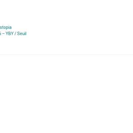
ystopia
6 – YBY / Seuil