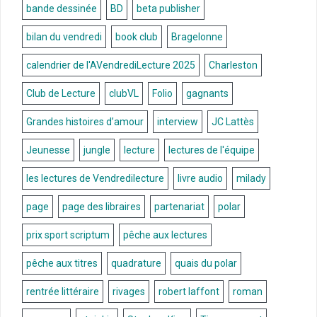
bande dessinée
BD
beta publisher
bilan du vendredi
book club
Bragelonne
calendrier de l'AVendrediLecture 2025
Charleston
Club de Lecture
clubVL
Folio
gagnants
Grandes histoires d’amour
interview
JC Lattès
Jeunesse
jungle
lecture
lectures de l'équipe
les lectures de Vendredilecture
livre audio
milady
page
page des libraires
partenariat
polar
prix sport scriptum
pêche aux lectures
pêche aux titres
quadrature
quais du polar
rentrée littéraire
rivages
robert laffont
roman