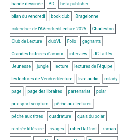
bande dessinée
BD
beta publisher
bilan du vendredi
book club
Bragelonne
calendrier de l'AVendrediLecture 2025
Charleston
Club de Lecture
clubVL
Folio
gagnants
Grandes histoires d’amour
interview
JC Lattès
Jeunesse
jungle
lecture
lectures de l'équipe
les lectures de Vendredilecture
livre audio
milady
page
page des libraires
partenariat
polar
prix sport scriptum
pêche aux lectures
pêche aux titres
quadrature
quais du polar
rentrée littéraire
rivages
robert laffont
roman