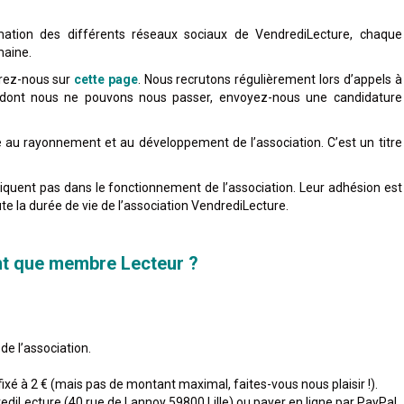
imation des différents réseaux sociaux de VendrediLecture, chaque
maine.
rez-nous sur
cette page
. Nous recrutons régulièrement lors d’appels à
e dont nous ne pouvons nous passer, envoyez-nous une candidature
e au rayonnement et au développement de l’association. C’est un titre
liquent pas dans le fonctionnement de l’association. Leur adhésion est
te la durée de vie de l’association VendrediLecture.
nt que membre Lecteur ?
de l’association.
ixé à 2 € (mais pas de montant maximal, faites-vous nous plaisir !).
diLecture (40 rue de Lannoy 59800 Lille) ou payer en ligne par PayPal