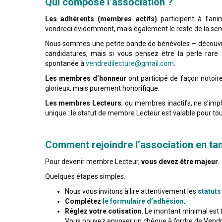
Qui compose l’association ?
Les adhérents (membres actifs)
participent à l’an
vendredi évidemment, mais également le reste de la se
Nous sommes une petite bande de bénévoles – découv
candidatures, mais si vous pensez être la perle rar
spontanée à
vendredilecture@gmail.com
.
Les membres d’honneur
ont participé de façon notoir
glorieux, mais purement honorifique.
Les membres Lecteurs
, ou membres inactifs, ne s’imp
unique : le statut de membre Lecteur est valable pour tou
Comment rejoindre l’association en ta
Pour devenir membre Lecteur,
vous devez être majeur
.
Quelques étapes simples.
Nous vous invitons à lire attentivement les
statuts
Complétez
le formulaire d’adhésion
.
Réglez votre cotisation
. Le montant minimal est f
Vous pouvez envoyer un chèque à l’ordre de Vendre