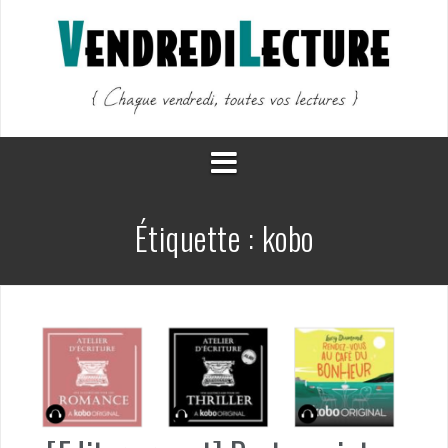
Aller
au
contenu
Étiquette :
kobo