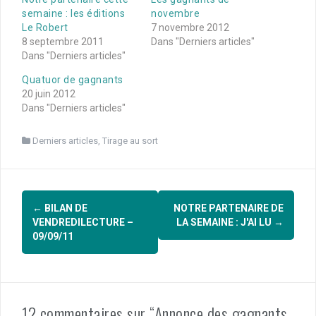
semaine : les éditions
novembre
Le Robert
7 novembre 2012
8 septembre 2011
Dans "Derniers articles"
Dans "Derniers articles"
Quatuor de gagnants
20 juin 2012
Dans "Derniers articles"
Derniers articles
,
Tirage au sort
Navigation
←
BILAN DE
NOTRE PARTENAIRE DE
d'article
VENDREDILECTURE –
LA SEMAINE : J'AI LU
→
09/09/11
12 commentaires sur “Annonce des gagnants