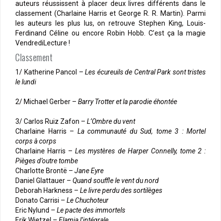
auteurs réussissent à placer deux livres différents dans le
classement (Charlaine Harris et George R. R. Martin). Parmi
les auteurs les plus lus, on retrouve Stephen King, Louis-
Ferdinand Céline ou encore Robin Hobb. C’est ça la magie
VendrediLecture !
Classement
1/ Katherine Pancol –
Les écureuils de Central Park sont tristes
le lundi
2/ Michael Gerber –
Barry Trotter et la parodie éhontée
3/ Carlos Ruiz Zafon –
L’Ombre du vent
Charlaine Harris –
La communauté du Sud, tome 3 : Mortel
corps à corps
Charlaine Harris –
Les mystères de Harper Connelly, tome 2 :
Pièges d’outre tombe
Charlotte Brontë –
Jane Eyre
Daniel Glattauer –
Quand souffle le vent du nord
Deborah Harkness –
Le livre perdu des sortilèges
Donato Carrisi –
Le Chuchoteur
Eric Nylund –
Le pacte des immortels
Erik Wietzel –
Elamia l’intégrale