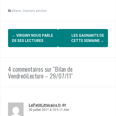
Bilans
,
Derniers articles
Navigation
←
VIRGINY NOUS PARLE
LES GAGNANTS DE
d'article
DE SES LECTURES
CETTE SEMAINE
→
4 commentaires sur “Bilan de
VendrediLecture – 29/07/11”
LePetitLittéraire.fr
dit :
30 juillet 2011 à 10 h 11 min