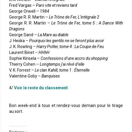
Fred Vargas –
Pars vite et reviens tard
George Orwell –
1984
George R. R. Martin –
Le Trône de Fer, L’intégrale 2
George R. R. Martin –
Le Trône de Fer, tome 5 : A Dance With
Dragons
George Sand –
La Mare au diable
J. Heska –
Pourquoi les gentils ne se feront plus avoir
J. K. Rowling –
Harry Potter, tome 4 : La Coupe de Feu
Laurent Binet –
HHhH
Sophie Kinsela –
Confessions d’une accro du shopping
Thierry Cohen –
Longtemps j’ai rêvé d’elle
V. K. Forrest –
Le clan Kahill, tome 1 : Éternelle
Valentine Goby –
Banquises
4/
Voir le reste du classement
–
Bon week-end à tous et rendez-vous demain pour le tirage
au sort.
–
Partager :