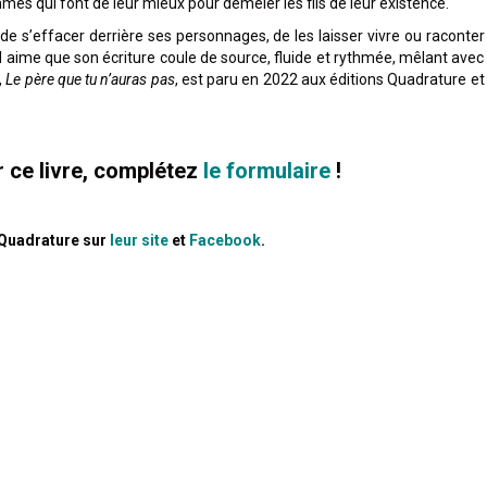
s qui font de leur mieux pour démêler les fils de leur existence.
de s’effacer derrière ses personnages, de les laisser vivre ou raconter
, il aime que son écriture coule de source, fluide et rythmée, mêlant avec
,
Le père que tu n’auras pas
, est paru en 2022 aux éditions Quadrature et
 ce livre, complétez
le formulaire
!
 Quadrature sur
leur site
et
Facebook
.