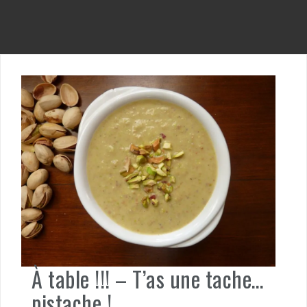
À table !!! – T’as une tache…
pistache !