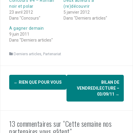
Concours #4 – Roman
Deux auteurs à
noir et polar
(re)découvrir
23 avril 2012
5 janvier 2012
Dans "Concours"
Dans "Derniers articles"
A gagner demain
9 juin 2011
Dans "Derniers articles"
Derniers articles
,
Partenariat
Navigation
←
RIEN QUE POUR VOUS
BILAN DE
d'article
VENDREDILECTURE –
03/09/11
→
13 commentaires sur “Cette semaine nos
partenaires vous gâtent”