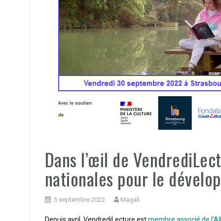
Dans l’œil de VendrediLec
nationales pour le dévelo
5 septembre 2022
Magali
Depuis avril, VendrediLecture est
membre associé de l’All