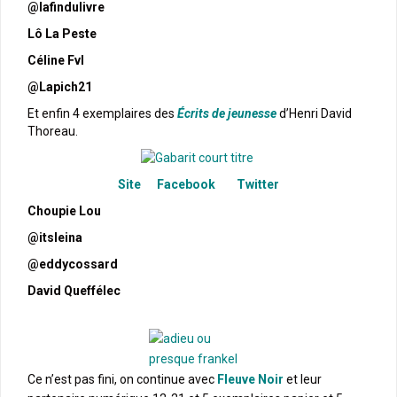
@lafindulivre
Lô La Peste
Céline Fvl
@Lapich21
Et enfin 4 exemplaires des
Écrits de jeunesse
d’Henri David
Thoreau.
Site
Facebook
Twitter
Choupie Lou
@itsleina
@eddycossard
David Queffélec
Ce n’est pas fini, on continue avec
Fleuve Noir
et leur