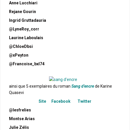
Anne Lucchiari
Rejane Gourin
Ingrid Gruttadauria
@LyneRoy_corr
Laurine Laboulais
@ChloeDbsi
@xPeyton
@Francoise_bxl74
ainsi que 5 exemplaires du roman
Sang d’encre
de Karine
Quasevi
Site
Facebook
Twitter
@lesfrelies
Montse Arias
Julie Zélis