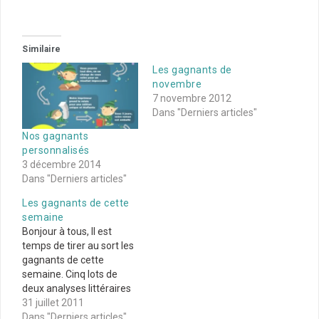
Similaire
Les gagnants de
novembre
7 novembre 2012
Dans "Derniers articles"
Nos gagnants
personnalisés
3 décembre 2014
Dans "Derniers articles"
Les gagnants de cette
semaine
Bonjour à tous, Il est
temps de tirer au sort les
gagnants de cette
semaine. Cinq lots de
deux analyses littéraires
au format numérique,
31 juillet 2011
proposées par
Dans "Derniers articles"