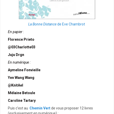
La Bonne Distance
de Eve Chambrot
En papier
:
Florence Prieto
@03Charlotte03
Juju Drgn
En numérique :
Aymeline Fonvieille
Yen Wang Wang
@KnitAel
Mélaine Betoule
Caroline Tartary
Puis c’est au
Chemin Vert
de vous proposer 12 livres
(exclusivement en numérique) :