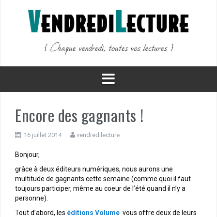
Aller
au
contenu
Encore des gagnants !
16 juillet 2014
vendredilecture
Bonjour,
grâce à deux éditeurs numériques, nous aurons une
multitude de gagnants cette semaine (comme quoi il faut
toujours participer, même au coeur de l’été quand il n’y a
personne).
Tout d’abord, les
éditions Volume
vous offre deux de leurs