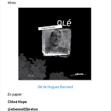
titres :
Olé
de Hugues Bernard
En papier :
Chloé Hope
@etienne02breton