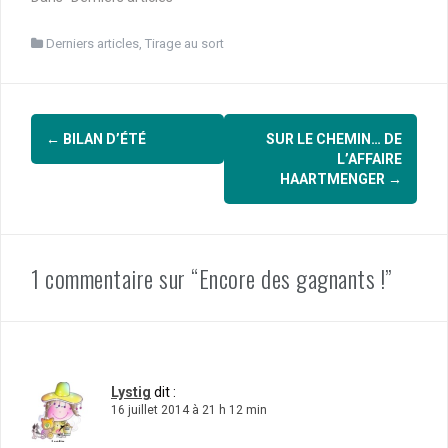
LePetitLittéraire.fr,
étaient à gagner : 1. Mary
Derniers articles
,
Tirage au sort
Ann Shaffer & Annie
Barrows, Le cercle
littéraire des amateurs
Navigation
d’épluchures de patates
Jean Anouilh, Antigone 2.
←
BILAN D’ÉTÉ
SUR LE CHEMIN… DE
d'article
Muriel
L’AFFAIRE
Barbery, L’élégance…
HAARTMENGER
→
1 commentaire sur “Encore des gagnants !”
Lystig
dit :
16 juillet 2014 à 21 h 12 min