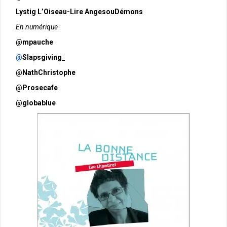
Lystig L’Oiseau-Lire AngesouDémons
En numérique
:
@mpauche
@
Slapsgiving_
@NathChristophe
@Prosecafe
@globablue