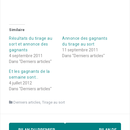
Similaire
Résultats du tirage au
Annonce des gagnants
sort et annonce des
du tirage au sort
gagnants
11 septembre 2011
4 septembre 2011
Dans "Derniers articles"
Dans "Derniers articles"
Et les gagnants de la
semaine sont…
4 juillet 2012
Dans "Derniers articles"
Derniers articles
,
Tirage au sort
Navigation
←
BILAN DU PREMIER
BILAN DE