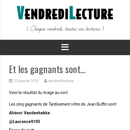
Aller
au
contenu
Et les gagnants sont…
10 janvier 2012
vendredilecture
Voici le résultat du tirage au sort.
Les cinq gagnants de
Tardivement vôtre
de Jean Buffin sont :
Aliénor Vandenhekke
@Laurence9193