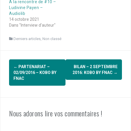
A la rencontre de #10 –
Ludivine Payen –
Audiolib
14 octobre 2021
Dans "Interview d'auteur"
Derniers articles
,
Non classé
Navigation
←
PARTENARIAT –
BILAN – 2 SEPTEMBRE
d'article
02/09/2016 – KOBO BY
2016: KOBO BY FNAC
→
FNAC
Nous adorons lire vos commentaires !