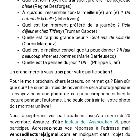
bleue
(Régine Desforges)
À qui/quoi ressemble ton/ta meilleur(e) ami(e) ?
Un
enfant de la balle
(John Irving)
Quel est ton moment préféré de la journée ?
Petit
déjeuner chez Tiffany
(Truman Capote)
Quelle est ta plus grande peur ?
Cent ans de solitude
(Garcia Marquez)
Quel est le meilleur conseil que tu peux donner ?
Il faut
beaucoup aimer les hommes
(Marie Darrieusecq)
Quelle est ta pensée du jour ?
Oh …
(Philippe Djian)
Un grand merci à vous trois pour votre participation !
Pour le mois prochain, chers lecteurs, on remet ça ? Bien sûr
que oui !! Le sujet du mois de novembre sera photographique
: envoyez-nous une photo de ce qui accompagne si bien la
lecture pendant l’automne. Une seule contrainte : votre photo
doit montrer un livre !
Nous accepterons vos participations jusqu’au mercredi 20
novembre. Assurez d’être
lecteur de l’Association VL
pour
participer. Adressez-nous vos réponses à l’adresse mail
vendredilecture[a]gmail.com
en indiquant dans l’objet du