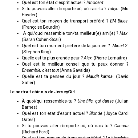
Quel est ton état d’esprit actuel ?
Innocent
Si tu pouvais aller n’importe où, où irais-tu ?
Tokyo
(Mo
Hayder)
Quel est ton moyen de transport préféré ?
BM Blues
(Françoise Bourdin)
À qui/quoi ressemble ton/ta meilleur(e) ami(e) ?
Max
(Sarah Cohen-Scali)
Quel est ton moment préféré de la journée ?
Minuit 2
(Stephen King)
Quelle est ta plus grande peur ?
Alex
(Pierre Lemaitre)
Quel est le meilleur conseil que tu peux donner ?
Ensemble, c’est tout
(Anna Gavalda)
Quelle est ta pensée du jour ?
Maudit karma
(David
Safier)
Le portrait chinois de JerseyGirl
À quoi/qui ressembles-tu ?
Une fille, qui danse
(Julian
Barnes)
Quel est ton état d’esprit actuel ?
Blonde
(Joyce Carol
Oates)
Si tu pouvais aller n’importe où, où irais-tu ?
Canada
(Richard Ford)
Quel est ton moyen de transport préféré ?
La bicyclette