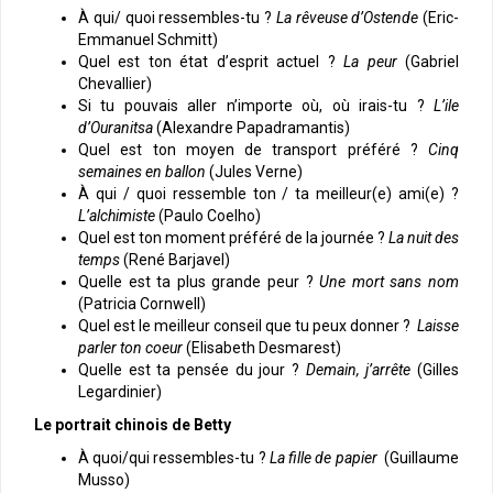
À qui/ quoi ressembles-tu ?
La rêveuse d’Ostende
(Eric-
Emmanuel Schmitt)
Quel est ton état d’esprit actuel ?
La peur
(Gabriel
Chevallier)
Si tu pouvais aller n’importe où, où irais-tu ?
L’ile
d’Ouranitsa
(Alexandre Papadramantis)
Quel est ton moyen de transport préféré ?
Cinq
semaines en ballon
(Jules Verne)
À qui / quoi ressemble ton / ta meilleur(e) ami(e) ?
L’alchimiste
(Paulo Coelho)
Quel est ton moment préféré de la journée ?
La nuit des
temps
(René Barjavel)
Quelle est ta plus grande peur ?
Une mort sans nom
(Patricia Cornwell)
Quel est le meilleur conseil que tu peux donner ?
Laisse
parler ton coeur
(Elisabeth Desmarest)
Quelle est ta pensée du jour ?
Demain, j’arrête
(Gilles
Legardinier)
Le portrait chinois de Betty
À quoi/qui ressembles-tu ?
La fille de papier
(Guillaume
Musso)