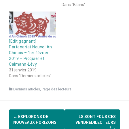
Dans "Bilans"
[Edit gagnant]
Partenariat Nouvel An
Chinois – 1er février
2019 – Picquier et
Calmann-Lévy
31 janvier 2019
Dans "Derniers articles"
Derniers articles
,
Page des lecteurs
Navigation
←
EXPLORONS DE
ILS SONT FOUS CES
d'article
NOUVEAUX HORIZONS
VENDREDILECTEURS
!
→