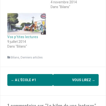
4 novembre 2014
Dans "Bilans"
Vos p’tites lectures
9 juillet 2014
Dans "Bilans"
Bilans
,
Derniers articles
Navigation
←
A L’ÉCOLE #1
VOUS LIREZ
→
d'article
1 commentaire sur “Le bilan de vos lectures”