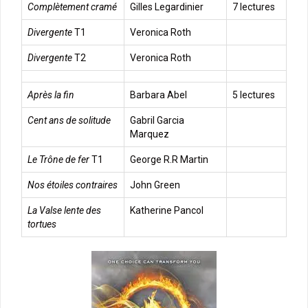
Complètement cramé
Gilles Legardinier
7 lectures
Divergente
T1
Veronica Roth
Divergente
T2
Veronica Roth
Après la fin
Barbara Abel
5 lectures
Cent ans de solitude
Gabril Garcia
Marquez
Le Trône de fer
T1
George R.R Martin
Nos étoiles contraires
John Green
La Valse lente des
Katherine Pancol
tortues