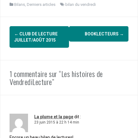
Bilans
,
Derniers articles
bilan du vendredi
Navigation
←
CLUB DE LECTURE
BOOKLECTEURS
→
d'article
JUILLET/AOÛT 2015
1 commentaire sur “Les histoires de
VendrediLecture”
La plume et la page
dit :
23 juin 2015 à 22 h 14 min
Encore un beau bilan de lectures!