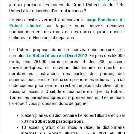
jamais parcouru les pages du Grand Robert ou du Petit
Robert à la recherche d’un mot inconnu ?
Je vous invite vivement à découvrir la
page Facebook du
Robert illustré
sur laquelle vous pouvez découvrir
quotidiennement des mots et des noms figurant dans le
dictionnaire. Nous on est déjà fans.
Le Robert propose donc un nouveau dictionnaire très
complet,
Le Robert illustré et Dixel 2012
. En plus des 58.000
mots, des 28.000 noms propres et des 900 dossiers
encyclopédiques, ce nouveau dictionnaire comporte de
nombreuses illustrations, des cartes, des photos, des
schémas pour encore mieux comprendre les notions. Il y a un
code couleur pour rendre la recherche plus instinctive ; ah et
aussi, un accès à
Dixel
, le dictionnaire en ligne du Robert.
Toutes les caractéristiques sont présentées
ici
. Les éditions
Le Robert vous proposent donc de gagner :
2 exemplaires du dictionnaire Le Robert illustré et Dixel
2012 à
300 et 500 participations
,
10 accès gratuit d’un mois à Dixel, le dictionnaire
internet du Robert illustré :
5 à 200 et 400