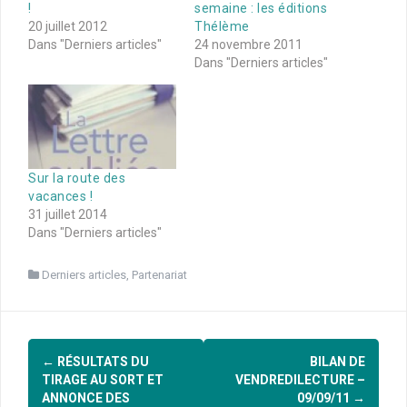
!
semaine : les éditions
20 juillet 2012
Thélème
Dans "Derniers articles"
24 novembre 2011
Dans "Derniers articles"
Sur la route des
vacances !
31 juillet 2014
Dans "Derniers articles"
Derniers articles
,
Partenariat
Navigation
←
RÉSULTATS DU
BILAN DE
d'article
TIRAGE AU SORT ET
VENDREDILECTURE –
ANNONCE DES
09/09/11
→