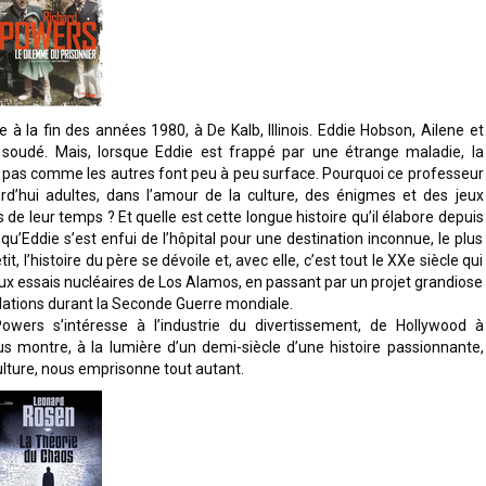
la fin des années 1980, à De Kalb, Illinois. Eddie Hobson, Ailene et
 soudé. Mais, lorsque Eddie est frappé par une étrange maladie, la
e pas comme les autres font peu à peu surface. Pourquoi ce professeur
ourd’hui adultes, dans l’amour de la culture, des énigmes et des jeux
s de leur temps ? Et quelle est cette longue histoire qu’il élabore depuis
qu’Eddie s’est enfui de l’hôpital pour une destination inconnue, le plus
tit, l’histoire du père se dévoile et, avec elle, c’est tout le XXe siècle qui
 aux essais nucléaires de Los Alamos, en passant par un projet grandiose
ulations durant la Seconde Guerre mondiale.
wers s’intéresse à l’industrie du divertissement, de Hollywood à
us montre, à la lumière d’un demi-siècle d’une histoire passionnante,
culture, nous emprisonne tout autant.