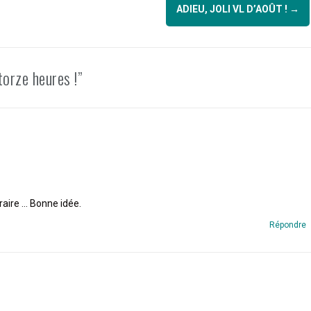
ADIEU, JOLI VL D’AOÛT !
→
orze heures !”
raire … Bonne idée.
Répondre