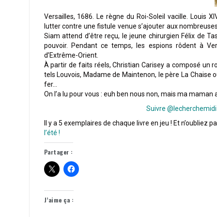
Versailles, 1686. Le règne du Roi-Soleil vacille. Louis 
lutter contre une fistule venue s’ajouter aux nombreus
Siam attend d’être reçu, le jeune chirurgien Félix de Ta
pouvoir. Pendant ce temps, les espions rôdent à Vers
d’Extrême-Orient.
À partir de faits réels, Christian Carisey a composé un r
tels Louvois, Madame de Maintenon, le père La Chaise ou 
fer…
On l’a lu pour vous : euh ben nous non, mais ma maman a dit
Suivre @lecherchemidi
Il y a 5 exemplaires de chaque livre en jeu ! Et n’oubliez p
l’été !
Partager :
J’aime ça :