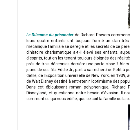
Le Dilemme du prisonnier
de Richard Powers commence à 
leurs quatre enfants ont toujours formé un clan très
mécanique familiale se dérègle et les secrets de ce pèr
d’histoire charismatique a-t-il élevé ses enfants, auj
d’esprits, tout en les tenant toujours éloignés des réalité
près de trois décennies derrière une porte close ? Alors 
jeune de ses fils, Eddie Jr., part à sa recherche. Petit à pe
défile, de l’Exposition universelle de New York, en 1939,
de Walt Disney destiné à entretenir l’optimisme des pop
Dans cet éblouissant roman polyphonique, Richard Po
Disneyland, et questionne notre besoin d’évasion. Il no
comment ce qui nous édifie, que ce soit la famille ou la 