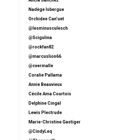
Alicia Sanchez
Nadège Isbergue
Orchidee Can’uet
@lesminusculesch
@Scigulina
@rockfan82
@marcuslion66
@cvermalle
Coralie Pallama
Annie Beauvieux
Cécile Ama Courtois
Delphine Cingal
Lewis Plectrude
Marie-Christine Gastiger
@CindyLeq