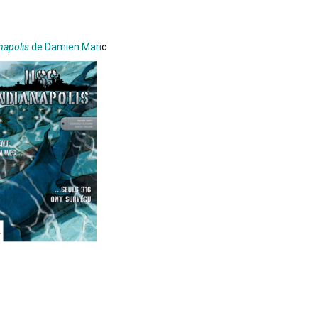
napolis
de Damien Mari
c