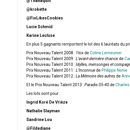
@Thanaquill
@krokette
@FioLikesCookies
Lucie Schmid
Karine Lecluse
En plus 5 gagnants remportent le lot des 6 lauréats du pr
Prix Nouveau Talent 2008 :
1tox
de
Coline Lemeunier
Prix Nouveau Talent 2009 :
L’avant-dernière
chance de
Ca
Prix Nouveau Talent 2010 :
Idylles, mensonges et compag
Prix Nouveau Talent 2011 :
L’Inconnue
de
Philippe Nonie
Prix Nouveau Talent 2012 :
La Mémoire des autres
de
Anne
Et le Prix Nouveau Talent 2013 :
Paradis 05-40
de
Charles
Les lots sont pour :
Ingrid Koré De Vrièze
Nathalie Slayman
Sandrine Lou
@Fildediane