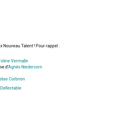
ix Nouveau Talent ! Pour rappel :
roline Vermalle
nie
d’
Agnès Niedercorn
lise Corbrion
 Dellestable