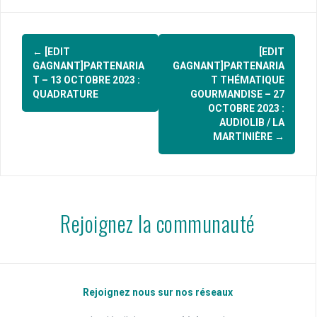
Navigation
←
[EDIT
[EDIT
d'article
GAGNANT]PARTENARIA
GAGNANT]PARTENARIA
T – 13 OCTOBRE 2023 :
T THÉMATIQUE
QUADRATURE
GOURMANDISE – 27
OCTOBRE 2023 :
AUDIOLIB / LA
MARTINIÈRE
→
Rejoignez la communauté
Rejoignez nous sur nos réseaux