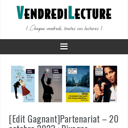
Aller
au
contenu
[Edit Gagnant]Partenariat – 20