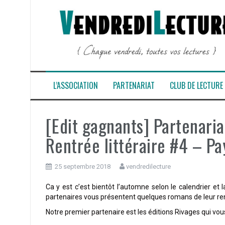
Aller
au
contenu
L’ASSOCIATION
PARTENARIAT
CLUB DE LECTURE
[Edit gagnants] Partenari
Rentrée littéraire #4 – P
25 septembre 2018
vendredilecture
Ca y est c’est bientôt l’automne selon le calendrier et
partenaires vous présentent quelques romans de leur ren
Notre premier partenaire est les éditions Rivages qui v