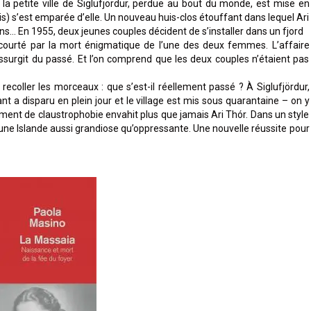
la petite ville de Siglufjördur, perdue au bout du monde, est mise en
ais) s’est emparée d’elle. Un nouveau huis-clos étouffant dans lequel Ari
ns… En 1955, deux jeunes couples décident de s’installer dans un fjord
e écourté par la mort énigmatique de l’une des deux femmes. L’affaire
essurgit du passé. Et l’on comprend que les deux couples n’étaient pas
 recoller les morceaux : que s’est-il réellement passé ? À Siglufjördur,
nt a disparu en plein jour et le village est mis sous quarantaine – on y
ent de claustrophobie envahit plus que jamais Ari Thór. Dans un style
’une Islande aussi grandiose qu’oppressante. Une nouvelle réussite pour