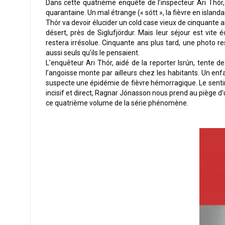
Dans cette quatrième enquête de l’inspecteur Ari Thór, 
quarantaine. Un mal étrange (« sótt », la fièvre en island
Thór va devoir élucider un cold case vieux de cinquante a
désert, près de Siglufjördur. Mais leur séjour est vit
restera irrésolue. Cinquante ans plus tard, une photo r
aussi seuls qu’ils le pensaient.
L’enquêteur Ari Thór, aidé de la reporter Isrún, tente de
l’angoisse monte par ailleurs chez les habitants. Un enfa
suspecte une épidémie de fièvre hémorragique. Le sentim
incisif et direct, Ragnar Jónasson nous prend au piège d
ce quatrième volume de la série phénomène.