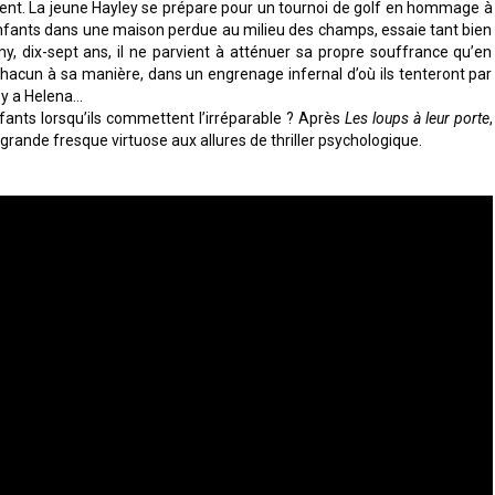
isent. La jeune Hayley se prépare pour un tournoi de golf en hommage à
enfants dans une maison perdue au milieu des champs, essaie tant bien
y, dix-sept ans, il ne parvient à atténuer sa propre souffrance qu’en
, chacun à sa manière, dans un engrenage infernal d’où ils tenteront par
il y a Helena…
ants lorsqu’ils commettent l’irréparable ? Après
Les loups à leur porte
,
rande fresque virtuose aux allures de thriller psychologique.