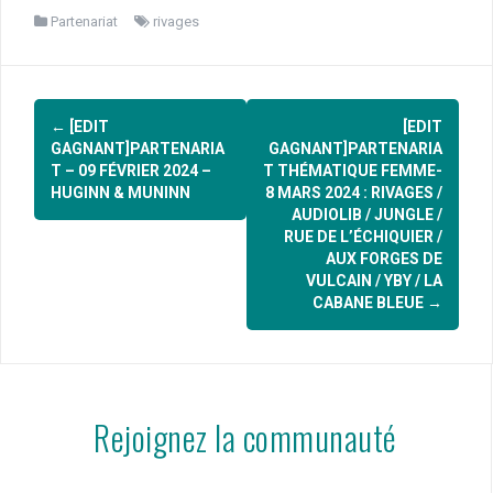
Partenariat
rivages
Navigation
←
[EDIT
[EDIT
d'article
GAGNANT]PARTENARIA
GAGNANT]PARTENARIA
T – 09 FÉVRIER 2024 –
T THÉMATIQUE FEMME-
HUGINN & MUNINN
8 MARS 2024 : RIVAGES /
AUDIOLIB / JUNGLE /
RUE DE L’ÉCHIQUIER /
AUX FORGES DE
VULCAIN / YBY / LA
CABANE BLEUE
→
Rejoignez la communauté