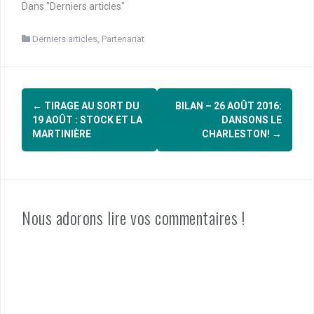
Dans "Derniers articles"
Derniers articles
,
Partenariat
Navigation
←
TIRAGE AU SORT DU
BILAN – 26 AOÛT 2016:
d'article
19 AOÛT : STOCK ET LA
DANSONS LE
MARTINIÈRE
CHARLESTON!
→
Nous adorons lire vos commentaires !