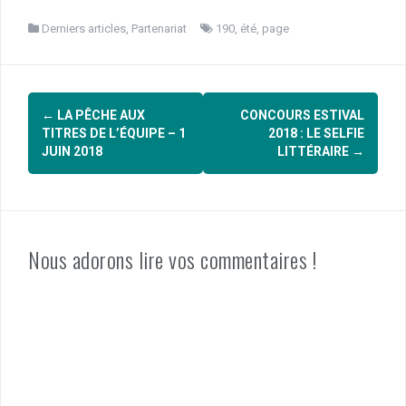
Derniers articles
,
Partenariat
190
,
été
,
page
Navigation
←
LA PÊCHE AUX
CONCOURS ESTIVAL
d'article
TITRES DE L’ÉQUIPE – 1
2018 : LE SELFIE
JUIN 2018
LITTÉRAIRE
→
Nous adorons lire vos commentaires !