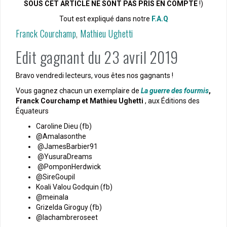
SOUS CET ARTICLE NE SONT PAS PRIS EN COMPTE
!)
Tout est expliqué dans notre
F.A.Q
Franck Courchamp
,
Mathieu Ughetti
Edit gagnant du 23 avril 2019
Bravo vendredi lecteurs, vous êtes nos gagnants !
Vous gagnez chacun un exemplaire de
La guerre des fourmi
s
,
Franck Courchamp et Mathieu Ughetti
, aux Éditions des
Équateurs
Caroline Dieu (fb)
@Amalasonthe
@JamesBarbier91
@YusuraDreams
@PomponHerdwick
@SireGoupil
Koali Valou Godquin (fb)
@meinala
Grizelda Giroguy (fb)
@lachambreroseet