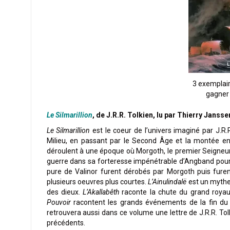
3 exemplair
gagner l
Le Silmarillion
, de J.R.R. Tolkien, lu par Thierry Jansse
Le Silmarillion
est le coeur de l’univers imaginé par J.R.
Milieu, en passant par le Second Âge et la montée en 
déroulent à une époque où Morgoth, le premier Seigneur de
guerre dans sa forteresse impénétrable d’Angband pour r
pure de Valinor furent dérobés par Morgoth puis fure
plusieurs oeuvres plus courtes.
L’Ainulindalë
est un mythe 
des dieux.
L’Akallabêth
raconte la chute du grand roya
Pouvoir
racontent les grands événements de la fin du
retrouvera aussi dans ce volume une lettre de J.R.R. Tol
précédents.