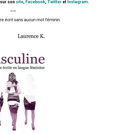
b sur son
site
,
Facebook
,
Twitter
et
Instagram
.
~~
vre écrit sans aucun mot féminin.