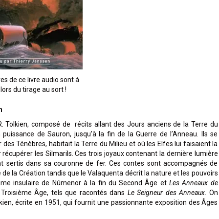
es de ce livre audio sont à
ors du tirage au sort !
n
R. Tolkien, composé de récits allant des Jours anciens de la Terre du
puissance de Sauron, jusqu’à la fin de la Guerre de l’Anneau. Ils se
s Ténèbres, habitait la Terre du Milieu et où les Elfes lui faisaient la
écupérer les Silmarils. Ces trois joyaux contenant la dernière lumière
nt sertis dans sa couronne de fer. Ces contes sont accompagnés de
de la Création tandis que le Valaquenta décrit la nature et les pouvoirs
ume insulaire de Númenor à la fin du Second Âge et
Les Anneaux de
 Troisième Âge, tels que racontés dans
Le Seigneur des Anneaux
. On
kien, écrite en 1951, qui fournit une passionnante exposition des Âges