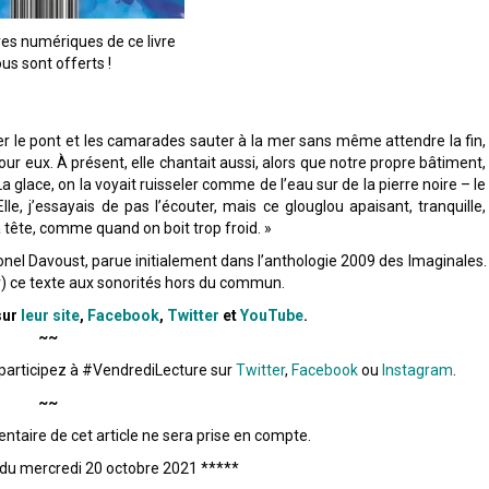
es numériques de ce livre
us sont offerts !
er le pont et les camarades sauter à la mer sans même attendre la fin,
pour eux. À présent, elle chantait aussi, alors que notre propre bâtiment,
La glace, on la voyait ruisseler comme de l’eau sur de la pierre noire – le
Elle, j’essayais de pas l’écouter, mais ce glouglou apaisant, tranquille,
a tête, comme quand on boit trop froid. »
nel Davoust, parue initialement dans l’anthologie 2009 des Imaginales.
r) ce texte aux sonorités hors du commun.
sur
leur site
,
Facebook
,
Twitter
et
YouTube
.
~~
, participez à #VendrediLecture sur
Twitter
,
Facebook
ou
Instagram
.
~~
taire de cet article ne sera prise en compte.
 du mercredi 20 octobre 2021 *****