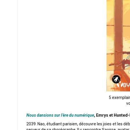
5 exemplair
vo
Nous dansions sur l’ère du numérique
, Emrys et Hunted
2039. Nao, étudiant parisien, découvre les joies et les déb
serveur de sa chorégraphe. Il y rencontre Saoirse, avat