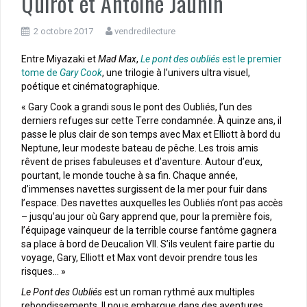
Quirot et Antoine Jaunin
2 octobre 2017
vendredilecture
Entre Miyazaki et
Mad Max
,
Le pont des oubliés
est le premier
tome de
Gary Cook
, une trilogie à l’univers ultra visuel,
poétique et cinématographique.
« Gary Cook a grandi sous le pont des Oubliés, l’un des
derniers refuges sur cette Terre condamnée. À quinze ans, il
passe le plus clair de son temps avec Max et Elliott à bord du
Neptune, leur modeste bateau de pêche. Les trois amis
rêvent de prises fabuleuses et d’aventure. Autour d’eux,
pourtant, le monde touche à sa fin. Chaque année,
d’immenses navettes surgissent de la mer pour fuir dans
l’espace. Des navettes auxquelles les Oubliés n’ont pas accès
– jusqu’au jour où Gary apprend que, pour la première fois,
l’équipage vainqueur de la terrible course fantôme gagnera
sa place à bord de Deucalion VII. S’ils veulent faire partie du
voyage, Gary, Elliott et Max vont devoir prendre tous les
risques… »
Le Pont des Oubliés
est un roman rythmé aux multiples
rebondissements. Il nous embarque dans des aventures