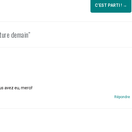
C’EST PARTI !
→
ture demain”
ous avez eu, merci!
Répondre