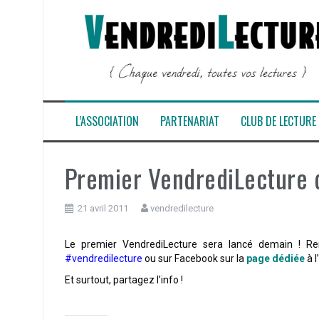
Aller
au
contenu
L’ASSOCIATION
PARTENARIAT
CLUB DE LECTURE
Premier VendrediLecture
21 avril 2011
vendredilecture
Le premier VendrediLecture sera lancé demain ! Re
#vendredilecture
ou sur Facebook sur la
page dédiée
à 
Et surtout, partagez l’info !