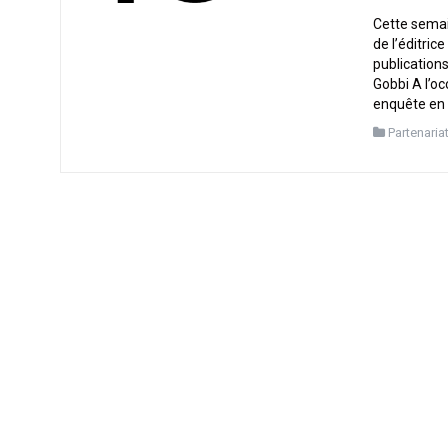
Cette semai
de l’éditric
publication
Gobbi A l’o
enquête en p
Partenaria