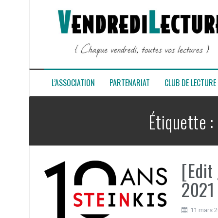
Aller
au
contenu
L’ASSOCIATION
PARTENARIAT
CLUB DE LECTURE
Étiquette :
[Edit
2021 
11 mars 