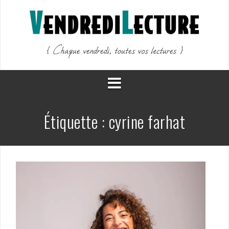
Aller
au
contenu
Étiquette :
cyrine farhat