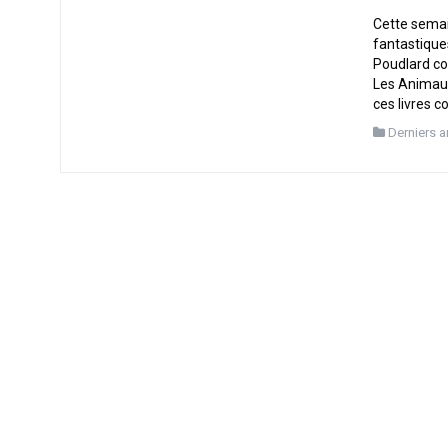
Cette semai
fantastique
Poudlard co
Les Animaux
ces livres 
Derniers a