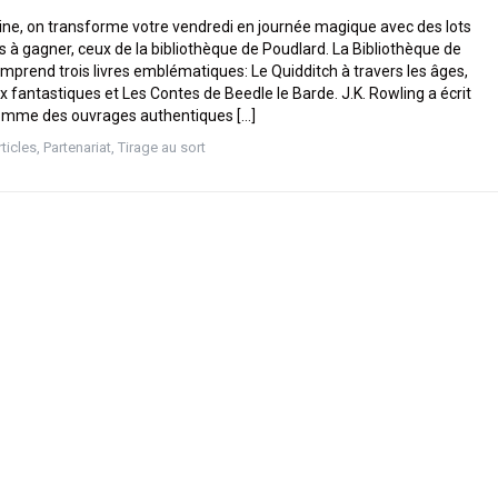
ne, on transforme votre vendredi en journée magique avec des lots
s à gagner, ceux de la bibliothèque de Poudlard. La Bibliothèque de
mprend trois livres emblématiques: Le Quidditch à travers les âges,
 fantastiques et Les Contes de Beedle le Barde. J.K. Rowling a écrit
comme des ouvrages authentiques […]
rticles
,
Partenariat
,
Tirage au sort