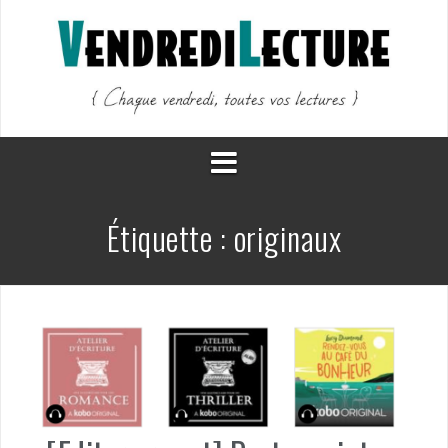
Aller
au
contenu
Étiquette :
originaux