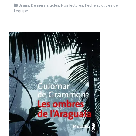
Bilans
,
Derniers articles
,
Nos lectures
,
Pêche aux titres de
l'équipe