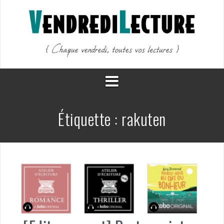
Aller
au
contenu
Étiquette :
rakuten