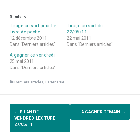
Similaire
Tirage au sort pour Le
Tirage au sort du
Livre de poche
22/05/11
12 décembre 2011
22 mai 2011
Dans "Derniers articles"
Dans "Derniers articles"
A gagner ce vendredi
25 mai 2011
Dans "Derniers articles"
Derniers articles
,
Partenariat
Navigation
←
BILAN DE
A GAGNER DEMAIN
→
d'article
VENDREDILECTURE –
27/05/11