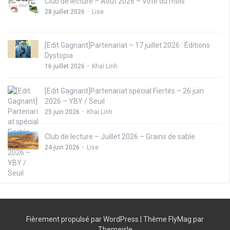
Club de lecture – Août 2026 – Vote du mois
28 juillet 2026
Lise
[Edit Gagnant]Partenariat – 17 juillet 2026 : Éditions
Dystopia
16 juillet 2026
Khai Linh
[Edit Gagnant]Partenariat spécial Fiertés – 26 juin
2026 – YBY / Seuil
25 juin 2026
Khai Linh
Club de lecture – Juillet 2026 – Grains de sable
24 juin 2026
Lise
Fièrement propulsé par WordPress
|
Thème
FlyMag
par
Themeisle