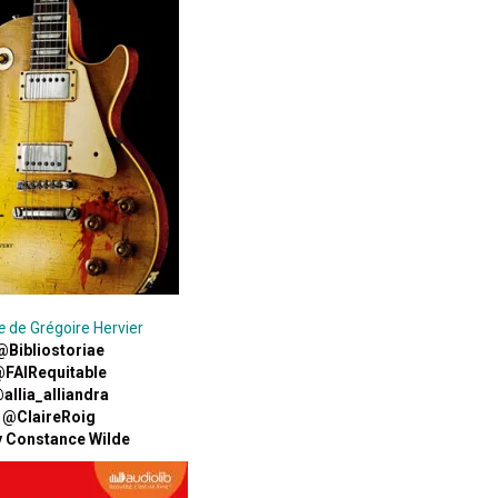
e
de Grégoire Hervier
@Bibliostoriae
FAIRequitable
allia_alliandra
@ClaireRoig
y Constance Wilde