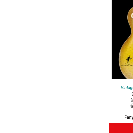
Vintag
@
@
Fan