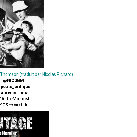
 Thomson (traduit par Nicolas Richard)
@NIC0GM
petite_critique
Laurence Lima
@AntreMondeJ
@CSitzenstuhl