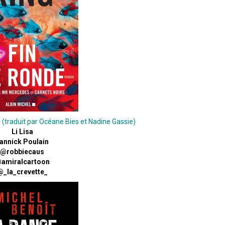
(traduit par Océane Bies et Nadine Gassie)
Li Lisa
annick Poulain
@robbiecaus
amiralcartoon
@_la_crevette_