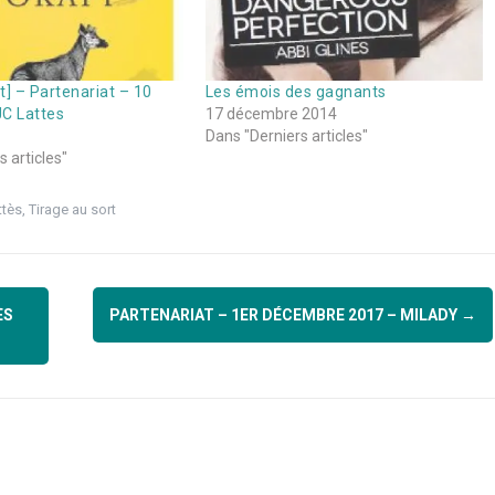
t] – Partenariat – 10
Les émois des gagnants
JC Lattes
17 décembre 2014
Dans "Derniers articles"
 articles"
ttès
,
Tirage au sort
ÈS
PARTENARIAT – 1ER DÉCEMBRE 2017 – MILADY
→