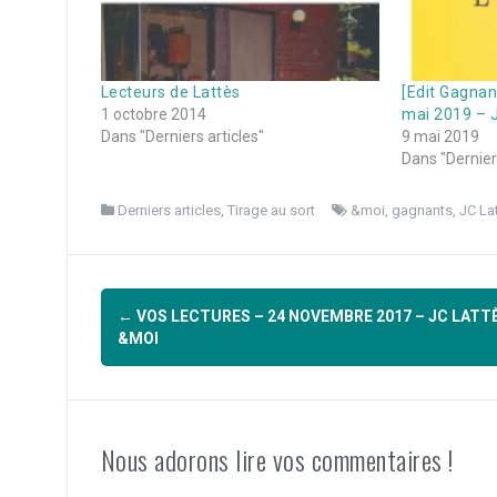
Lecteurs de Lattès
[Edit Gagnan
1 octobre 2014
mai 2019 – 
Dans "Derniers articles"
9 mai 2019
Dans "Derniers
Derniers articles
,
Tirage au sort
&moi
,
gagnants
,
JC La
Navigation
←
VOS LECTURES – 24 NOVEMBRE 2017 – JC LATT
d'article
&MOI
Nous adorons lire vos commentaires !