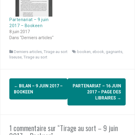
Partenariat – 9 juin
2017 – Bookeen
8 juin 2017
Dans "Derniers articles"
Derniers articles
,
Tirage au sort
booken
,
ebook
,
gagnants
,
liseuse
,
Tirage au sort
Navigation
←
BILAN – 9 JUIN 2017 –
PARTENARIAT – 16 JUIN
d'article
BOOKEEN
2017 – PAGE DES
LIBRAIRES
→
1 commentaire sur “Tirage au sort – 9 juin