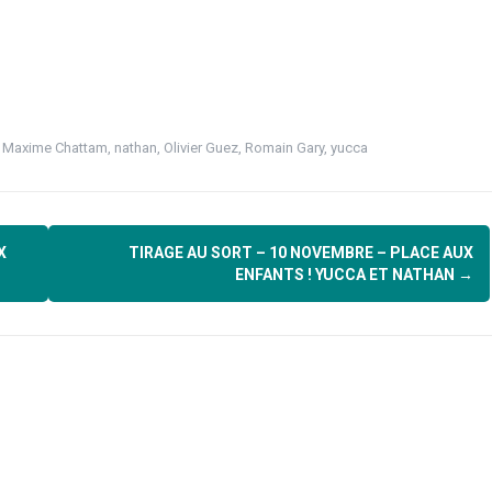
,
Maxime Chattam
,
nathan
,
Olivier Guez
,
Romain Gary
,
yucca
X
TIRAGE AU SORT – 10 NOVEMBRE – PLACE AUX
ENFANTS ! YUCCA ET NATHAN
→