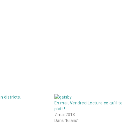
n districts…
5
En mai, VendrediLecture ce qu'il te
plaît !
7 mai 2013
Dans "Bilans"