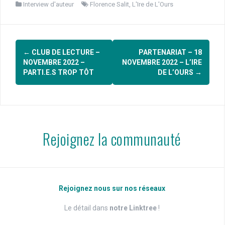
Interview d'auteur
Florence Salit
,
L'Ire de L'Ours
Navigation
←
CLUB DE LECTURE –
PARTENARIAT – 18
d'article
NOVEMBRE 2022 –
NOVEMBRE 2022 – L’IRE
PARTI.E.S TROP TÔT
DE L’OURS
→
Rejoignez la communauté
Rejoignez nous sur nos réseaux
Le détail dans
notre Linktree
!