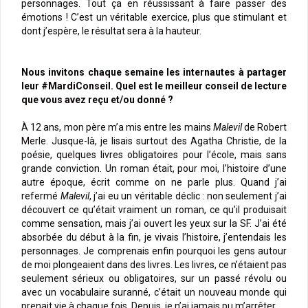
personnages. Tout ça en réussissant à faire passer des
émotions ! C’est un véritable exercice, plus que stimulant et
dont j’espère, le résultat sera à la hauteur.
Nous invitons chaque semaine les internautes à partager
leur #MardiConseil. Quel est le meilleur conseil de lecture
que vous avez reçu et/ou donné ?
À 12 ans, mon père m’a mis entre les mains
Malevil
de Robert
Merle. Jusque-là, je lisais surtout des Agatha Christie, de la
poésie, quelques livres obligatoires pour l’école, mais sans
grande conviction. Un roman était, pour moi, l’histoire d’une
autre époque, écrit comme on ne parle plus. Quand j’ai
refermé
Malevil
, j’ai eu un véritable déclic : non seulement j’ai
découvert ce qu’était vraiment un roman, ce qu’il produisait
comme sensation, mais j’ai ouvert les yeux sur la SF. J’ai été
absorbée du début à la fin, je vivais l’histoire, j’entendais les
personnages. Je comprenais enfin pourquoi les gens autour
de moi plongeaient dans des livres. Les livres, ce n’étaient pas
seulement sérieux ou obligatoires, sur un passé révolu ou
avec un vocabulaire suranné, c’était un nouveau monde qui
prenait vie à chaque fois. Depuis, je n’ai jamais pu m’arrêter.