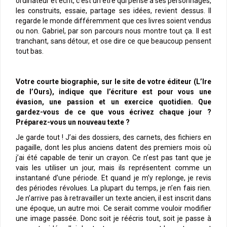
ordinateur et écrit, c’est un être qui pense à ses personnages,
les construits, essaie, partage ses idées, revient dessus. Il
regarde le monde différemment que ces livres soient vendus
ou non. Gabriel, par son parcours nous montre tout ça. Il est
tranchant, sans détour, et ose dire ce que beaucoup pensent
tout bas.
Votre courte biographie, sur le site de votre éditeur (L’Ire
de l’Ours), indique que l’écriture est pour vous une
évasion, une passion et un exercice quotidien. Que
gardez-vous de ce que vous écrivez chaque jour ?
Préparez-vous un nouveau texte ?
Je garde tout ! J’ai des dossiers, des carnets, des fichiers en
pagaille, dont les plus anciens datent des premiers mois où
j’ai été capable de tenir un crayon. Ce n’est pas tant que je
vais les utiliser un jour, mais ils représentent comme un
instantané d’une période. Et quand je m’y replonge, je revis
des périodes révolues. La plupart du temps, je n’en fais rien.
Je n’arrive pas à retravailler un texte ancien, il est inscrit dans
une époque, un autre moi. Ce serait comme vouloir modifier
une image passée. Donc soit je réécris tout, soit je passe à