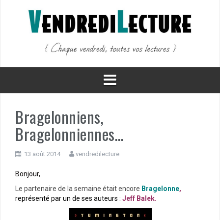
Aller
au
contenu
Bragelonniens,
Bragelonniennes…
13 août 2014
vendredilecture
Bonjour,
Le partenaire de la semaine était encore
Bragelonne
,
représenté par un de ses auteurs :
Jeff Balek.