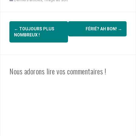
Navigation
←
TOUJOURS PLUS
FÉRIÉ? AH BON!
→
d'article
NOMBREUX !
Nous adorons lire vos commentaires !