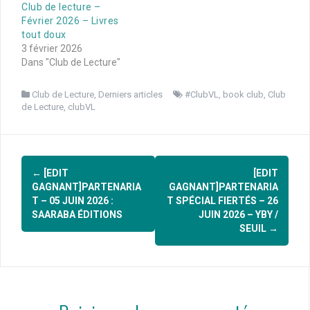
Club de lecture –
Février 2026 – Livres
tout doux
3 février 2026
Dans "Club de Lecture"
Club de Lecture
,
Derniers articles
#ClubVL
,
book club
,
Club
de Lecture
,
clubVL
Navigation
←
[EDIT
[EDIT
d'article
GAGNANT]PARTENARIA
GAGNANT]PARTENARIA
T – 05 JUIN 2026 :
T SPÉCIAL FIERTÉS – 26
SAARABA ÉDITIONS
JUIN 2026 – YBY /
SEUIL
→