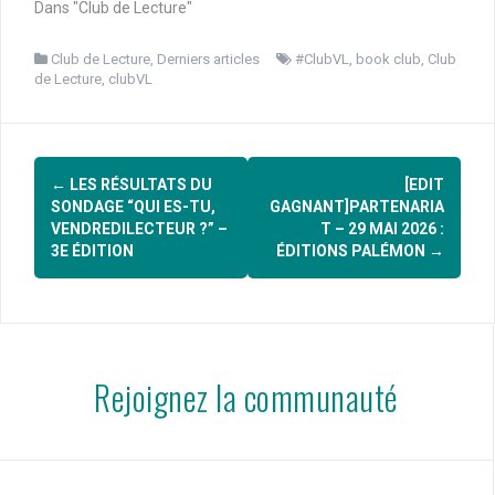
Dans "Club de Lecture"
Club de Lecture
,
Derniers articles
#ClubVL
,
book club
,
Club
de Lecture
,
clubVL
Navigation
←
LES RÉSULTATS DU
[EDIT
d'article
SONDAGE “QUI ES-TU,
GAGNANT]PARTENARIA
VENDREDILECTEUR ?” –
T – 29 MAI 2026 :
3E ÉDITION
ÉDITIONS PALÉMON
→
Rejoignez la communauté