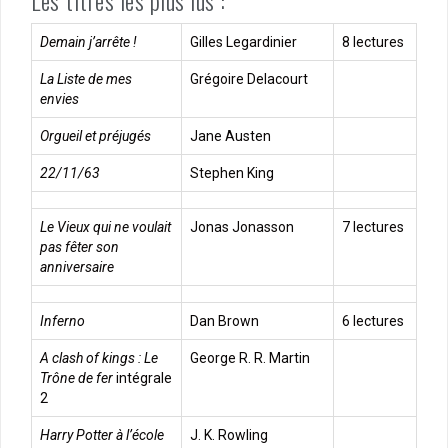
Demain j’arrête !
Gilles Legardinier
8 lectures
La Liste de mes
Grégoire Delacourt
envies
Orgueil et préjugés
Jane Austen
22/11/63
Stephen King
Le Vieux qui ne voulait
Jonas Jonasson
7 lectures
pas fêter son
anniversaire
Inferno
Dan Brown
6 lectures
A clash of kings : Le
George R. R. Martin
Trône de fer
intégrale
2
Harry Potter à l’école
J. K. Rowling