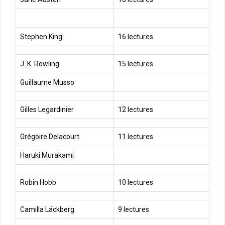
Stephen King
16 lectures
J. K. Rowling
15 lectures
Guillaume Musso
Gilles Legardinier
12 lectures
Grégoire Delacourt
11 lectures
Haruki Murakami
Robin Hobb
10 lectures
Camilla Läckberg
9 lectures