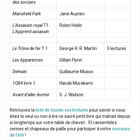
des sorciers
Mansfield Park
Jane Austen
L’Assassin royal
T1 :
Robin Hobb
L’Apprenti assassin
Le Trône de fer
T 1
George R. R. Martin
5 lectures
Les Apparences
Gillian Flynn
Demain
Guillaume Musso
1Q84
livre 1
Haruki Murakami
Avant d’aller dormir
S. J. Watson
Retrouvez la
liste de toutes vos lectures
pour savoir si vous
étiez le seul ou non à lire ce sacré petit livre qui traînait depuis
si longtemps sur votre table de chevet… Et rassemblez
cerises et chapeaux de paille pour participer à notre
concours
de l’été
!