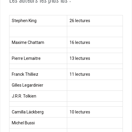
Stephen King
26 lectures
Maxime Chattam
16 lectures
Pierre Lemaitre
13 lectures
Franck Thilliez
11 lectures
Gilles Legardinier
J.R.R. Tolkien
Camilla Läckberg
10 lectures
Michel Bussi