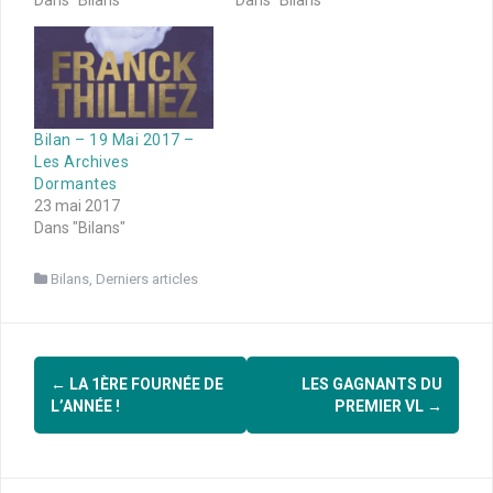
Bilan – 19 Mai 2017 –
Les Archives
Dormantes
23 mai 2017
Dans "Bilans"
Bilans
,
Derniers articles
Navigation
←
LA 1ÈRE FOURNÉE DE
LES GAGNANTS DU
d'article
L’ANNÉE !
PREMIER VL
→