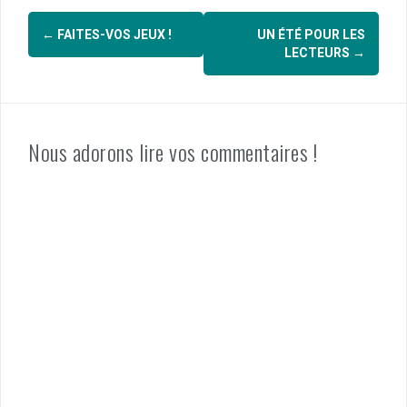
Navigation
←
FAITES-VOS JEUX !
UN ÉTÉ POUR LES
d'article
LECTEURS
→
Nous adorons lire vos commentaires !